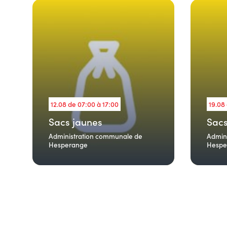
12.08 de 07:00 à 17:00
19.08
Sacs jaunes
Sacs
Administration communale de
Admin
Hesperange
Hespe