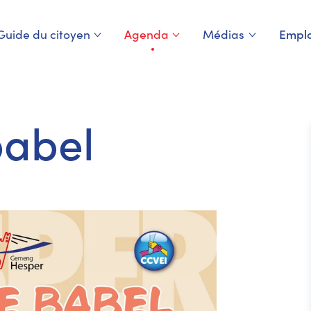
Guide du citoyen
Agenda
Médias
Emplo
Page courante
babel