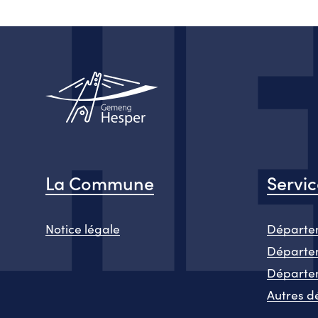
La Commune
Servi
Notice légale
Départem
Départem
Départe
Autres d