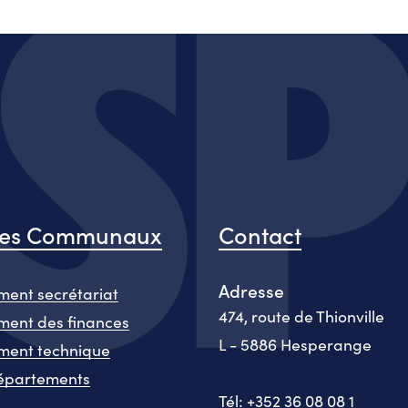
ces Communaux
Contact
Adresse
ent secrétariat
474, route de Thionville
ent des finances
L - 5886 Hesperange
ment technique
épartements
Tél: +352 36 08 08 1