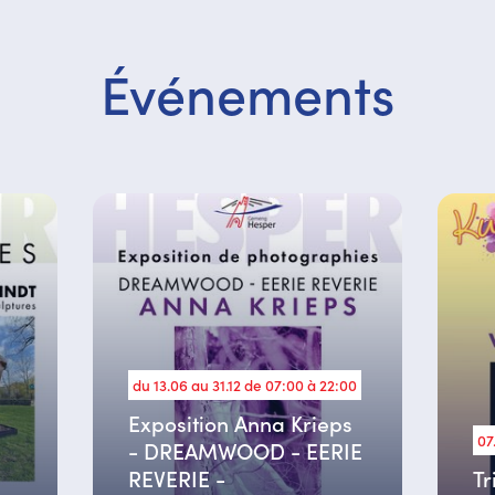
Événements
du 13.06 au 31.12 de 07:00 à 22:00
c
Exposition Anna Krieps
07
- DREAMWOOD - EERIE
REVERIE -
Tr