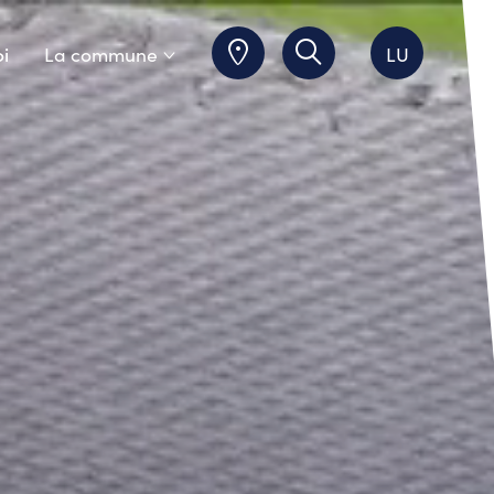
i
La commune
LU