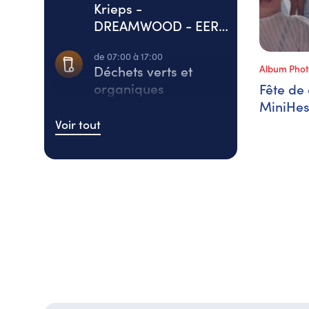
Krieps -
DREAMWOOD - EERIE
REVERIE -
de 07:00 à 17:00
Déchets verts et
Album Phot
organiques
Fête de 
MiniHes
vacance
Voir tout