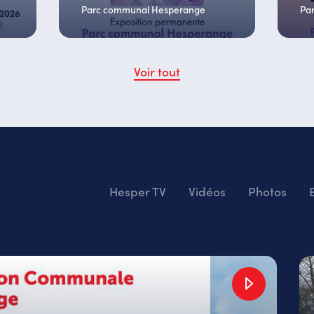
Parc communal Hesperange
Pa
Voir tout
Hesper TV
Vidéos
Photos