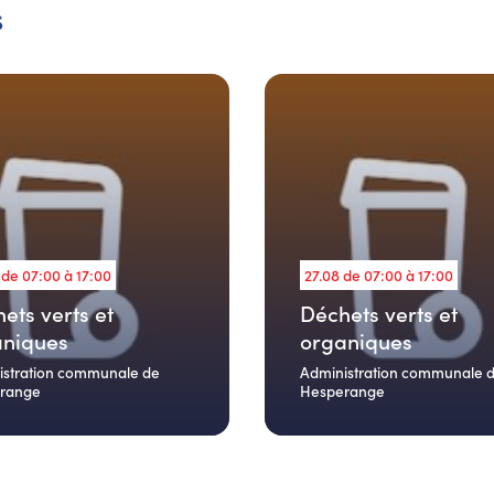
s
 de 07:00 à 17:00
27.08 de 07:00 à 17:00
ets verts et
Déchets verts et
aniques
organiques
istration communale de
Administration communale 
range
Hesperange