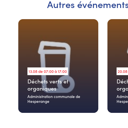
Autres événement
13.08 de 07:00 à 17:00
20.08
Déchets verts et
Déch
organiques
org
Administration communale de
Admin
Hesperange
Hespe