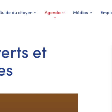
Guide du citoyen
Agenda
Médias
Emplo
Page courante
erts et
es