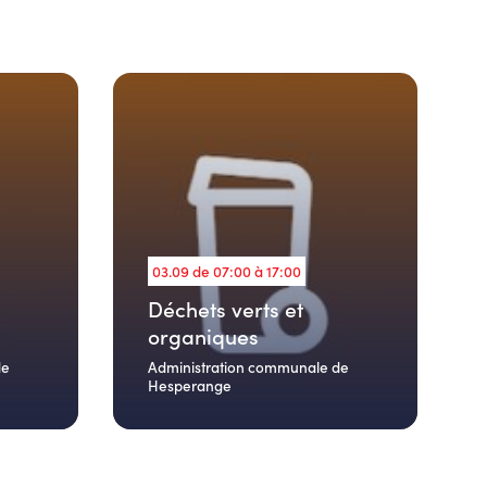
03.09 de 07:00 à 17:00
Déchets verts et
organiques
de
Administration communale de
Hesperange