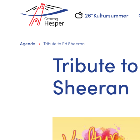
26°
Kultursummer
Agenda
Tribute to Ed Sheeran
Tribute t
Sheeran