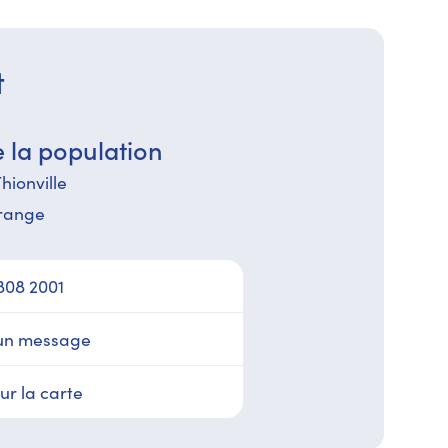
t
 la population
Thionville
range
808 2001
un message
sur la carte