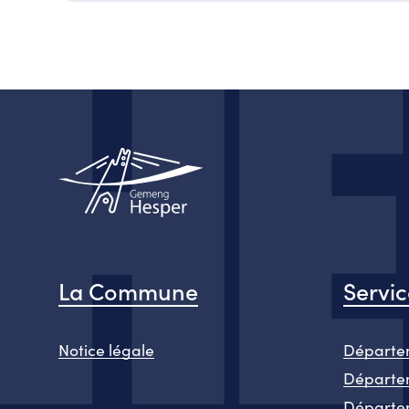
La Commune
Servi
Notice légale
Départem
Départem
Départe