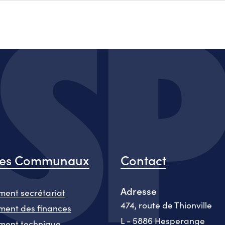
ces Communaux
Contact
Adresse
ent secrétariat
474, route de Thionville
ent des finances
L - 5886 Hesperange
ment technique