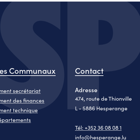
ces Communaux
Contact
Adresse
ent secrétariat
474, route de Thionville
ent des finances
L - 5886 Hesperange
ment technique
épartements
Tél: +352 36 08 08 1
info@hesperange.lu