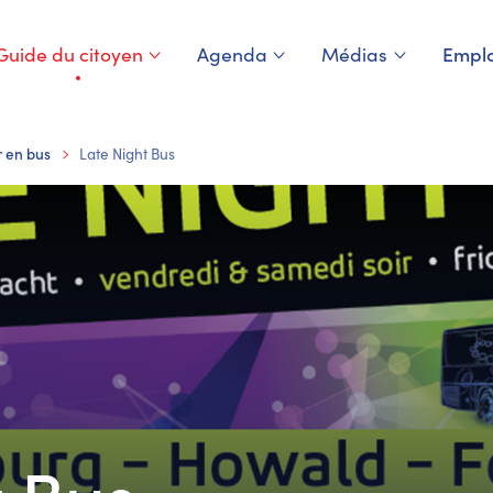
Guide du citoyen
Agenda
Médias
Emplo
Page courante
r en bus
Late Night Bus