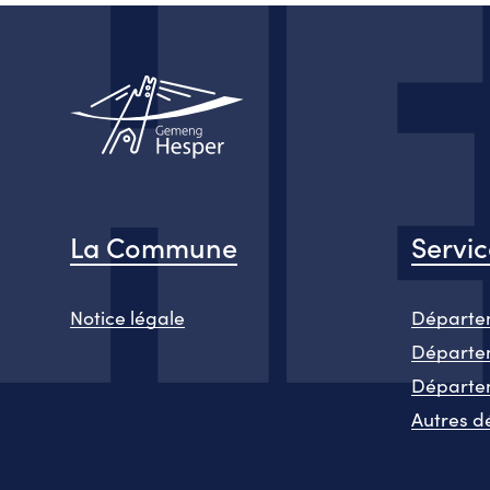
La Commune
Servi
Notice légale
Départem
Départem
Départe
Autres d