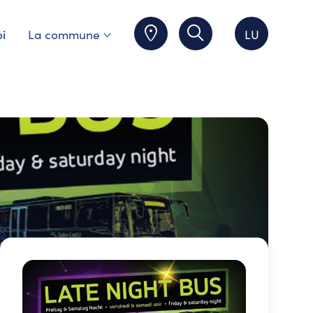
i
La commune
LU