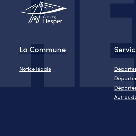
La Commune
Servi
Notice légale
Départem
Départem
Départe
Autres d