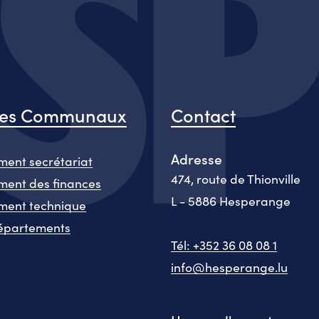
ces Communaux
Contact
Adresse
ent secrétariat
474, route de Thionville
ent des finances
L - 5886 Hesperange
ment technique
épartements
Tél: +352 36 08 08 1
info@hesperange.lu