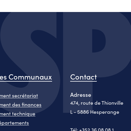
ces Communaux
Contact
Adresse
ent secrétariat
474, route de Thionville
ent des finances
L - 5886 Hesperange
ment technique
épartements
Tél: +352 36 08 08 1