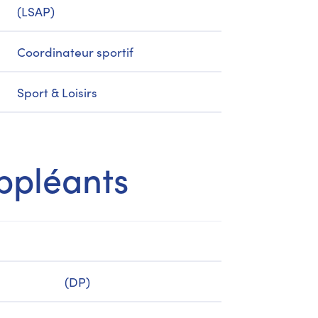
(LSAP)
Coordinateur sportif
Sport & Loisirs
ppléants
(DP)