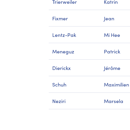
Trierweiler
Katrin
Fixmer
Jean
Lentz-Pak
Mi Hee
Meneguz
Patrick
Dierickx
Jérôme
Schuh
Maximilien
Neziri
Marsela