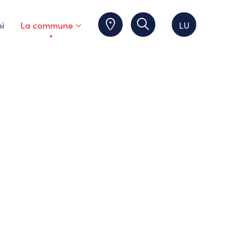
i
La commune
LU
Page courante