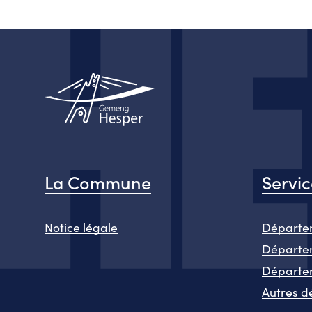
La Commune
Servi
Notice légale
Départem
Départem
Départe
Autres d