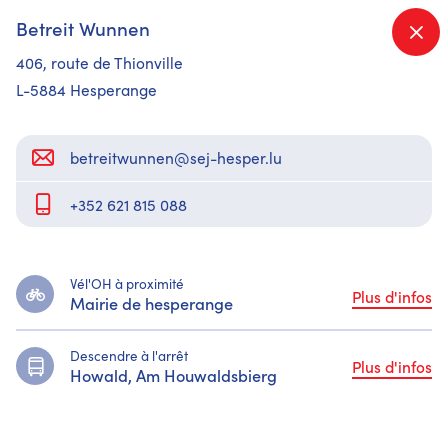
Betreit Wunnen
Que cherchez-vous ?
406, route de Thionville
L-5884 Hesperange
betreitwunnen@sej-hesper.lu
+352 621 815 088
Vél'OH à proximité
Plus d'infos
Mairie de hesperange
Descendre à l'arrêt
Plus d'infos
Howald, Am Houwaldsbierg