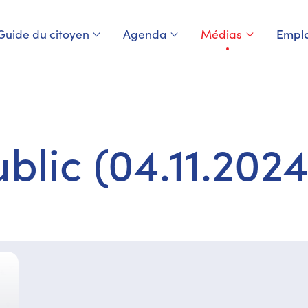
Guide du citoyen
Agenda
Médias
Emplo
Page courante
blic (04.11.2024