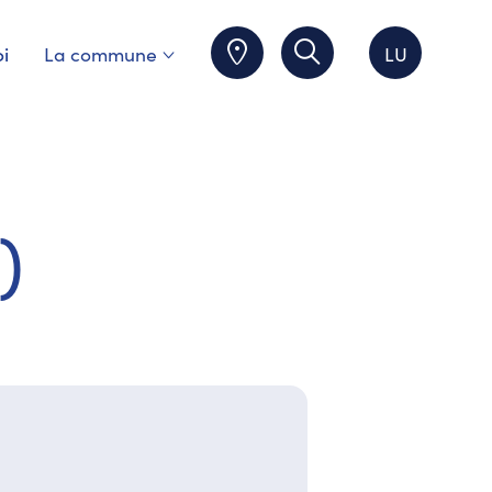
i
La commune
LU
)