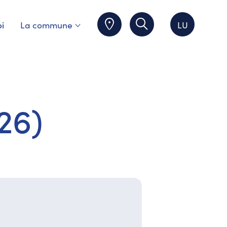
i
La commune
LU
26)