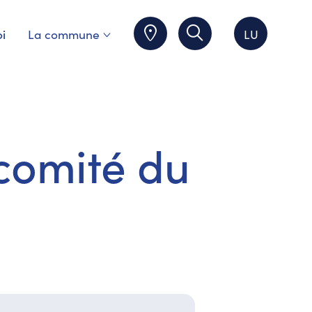
i
La commune
LU
comité du