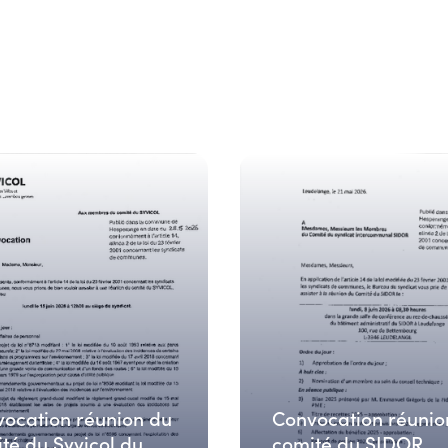
ocation réunion du
Convocation réunio
té du Syvicol du
comité du SIDOR