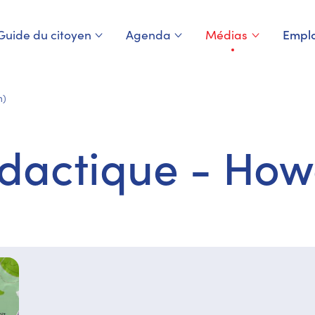
Guide du citoyen
Agenda
Médias
Emplo
Page courante
m)
idactique - How