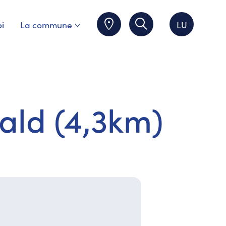
i
La commune
LU
ald (4,3km)