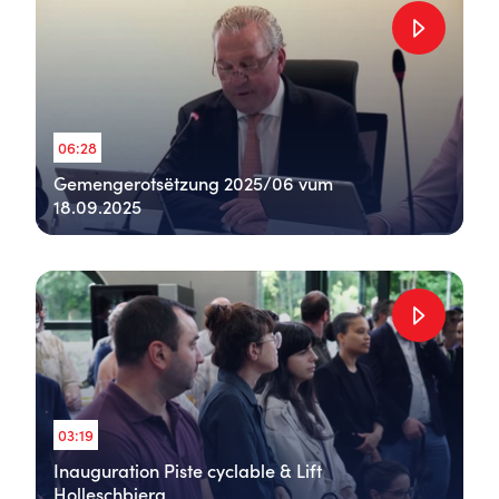
06:28
Gemengerotsëtzung 2025/06 vum
18.09.2025
03:19
Inauguration Piste cyclable & Lift
Holleschbierg