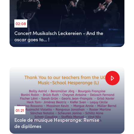
02:08
Concert Musikalsch Leckereien - And the
oscar goes to... !
01:21
Ecole de musique Hesperange: Remise
de diplômes