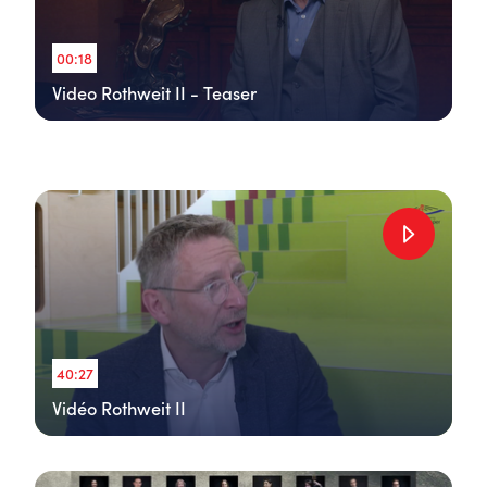
00:18
Video Rothweit II - Teaser
40:27
Vidéo Rothweit II