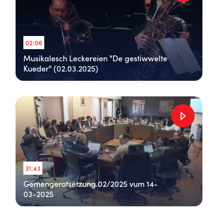
02:06
Musikalesch Leckereien "De gestiwwelte
Kueder" (02.03.2025)
31:43
Gemengerotsëtzung 02/2025 vum 14-
03-2025