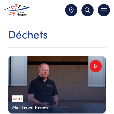
Déchets
08:42
MiniHesper Review