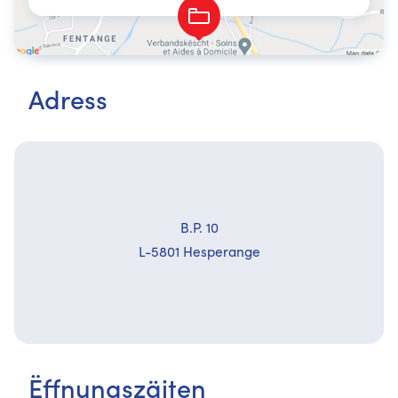
Adress
B.P. 10
L-5801 Hesperange
Ëffnungszäiten