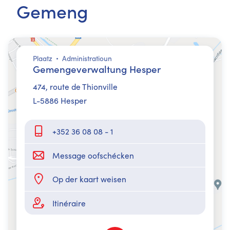
Gemeng
Plaatz
Administratioun
Gemengeverwaltung Hesper
474,​ route de Thionville
L-5886 Hesper
+352 36 08 08 - 1
Message oofschécken
Op der kaart weisen
Itinéraire