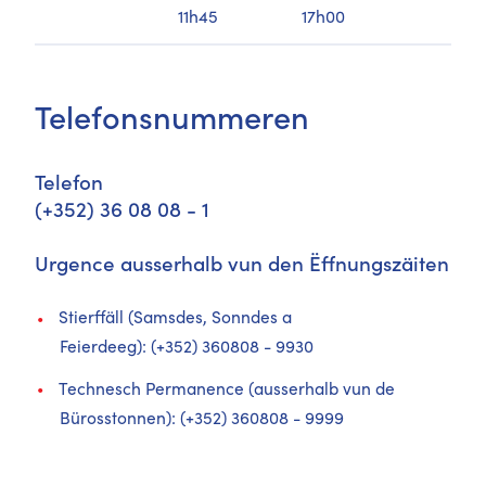
11h45
17h00
Telefonsnummeren
Telefon
(+352) 36 08 08 - 1
​Urgence ausserhalb vun den Ëffnungszäiten
Stierffäll (Samsdes, Sonndes a
Feierdeeg):
(+352)
360808 - 9930
​Technesch Permanence (ausserhalb vun de
Bürosstonnen):
(+352) 360808 - 9999