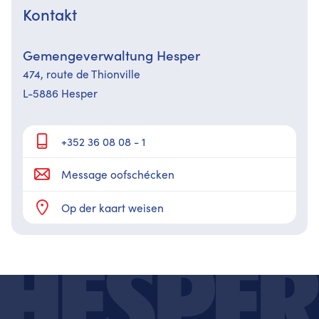
Kontakt
Gemengeverwaltung Hesper
474,​ route de Thionville
L-5886 Hesper
+352 36 08 08 - 1
Message oofschécken
Op der kaart weisen