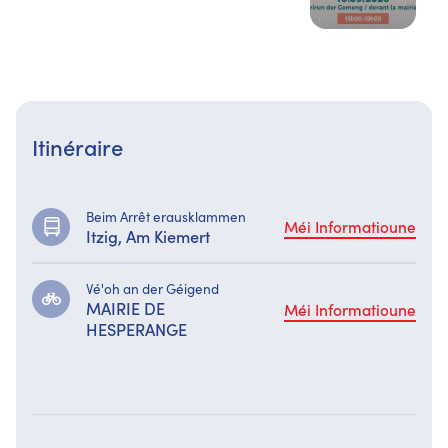
Itinéraire
Beim Arrêt erausklammen
Méi Informatioune
Itzig, Am Kiemert
Vé'oh an der Géigend
MAIRIE DE
Méi Informatioune
HESPERANGE