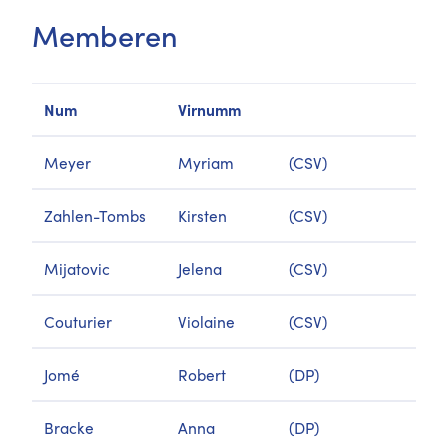
Memberen
Num
Virnumm
Meyer
Myriam
(CSV)
Zahlen-Tombs
Kirsten
(CSV)
Mijatovic
Jelena
(CSV)
Couturier
Violaine
(CSV)
Jomé
Robert
(DP)
Bracke
Anna
(DP)