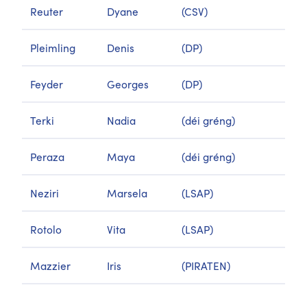
Reuter
Dyane
(CSV)
Pleimling
Denis
(DP)
Feyder
Georges
(DP)
Terki
Nadia
(déi gréng)
Peraza
Maya
(déi gréng)
Neziri
Marsela
(LSAP)
Rotolo
Vita
(LSAP)
Mazzier
Iris
(PIRATEN)