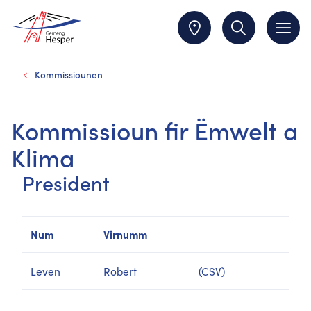
Kommissiounen
Kommissioun fir Ëmwelt a
Klima
President
Num
Virnumm
Leven
Robert
(CSV)