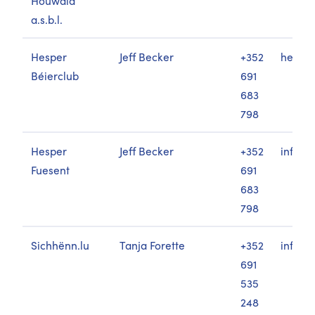
Houwald
a.s.b.l.
Hesper
Jeff Becker
+352
hesper
Béierclub
691
683
798
Hesper
Jeff Becker
+352
info@h
Fuesent
691
683
798
Sichhënn.lu
Tanja Forette
+352
info@s
691
535
248