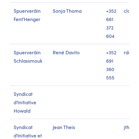
Spuerveräin
Sonja Thoma
+352
clooss
Fent'Henger
661
372
604
Spuerveräin
René Davito
+352
rdavit
Schlassmouk
691
360
555
Syndicat
d'Initiative
Howald
Syndicat
Jean Theis
jtheis
d'Initiative et