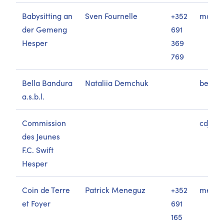
Babysitting an
Sven Fournelle
+352
mail@h
der Gemeng
691
Hesper
369
769
Bella Bandura
Nataliia Demchuk
bella
a.s.b.l.
Commission
cdj@sw
des Jeunes
F.C. Swift
Hesper
Coin de Terre
Patrick Meneguz
+352
meneg
et Foyer
691
165