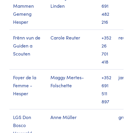
Mammen
Linden
691
Gemeng
482
Hesper
216
Frënn vun de
Carole Reuter
+352
reuter
Guiden a
26
Scouten
701
418
Foyer de la
Maggy Mertes-
+352
janni.
Femme -
Folschette
691
Hesper
511
897
LGS Don
Anne Müller
grupp
Bosco