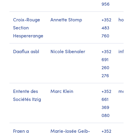
956
Croix-Rouge
Annette Stomp
+352
how@p
Section
483
Hespererange
760
Daaflux asbl
Nicole Sibenaler
+352
info@d
691
260
276
Entente des
Marc Klein
+352
marcsy
Sociétés Itzig
661
369
080
Fraen a
Marie-Josée Geib-
+352