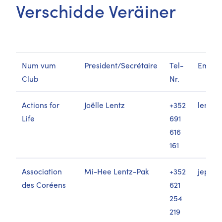
Verschidde Veräiner
Num vum
President/Secrétaire
Tel-
Email-
Club
Nr.
Actions for
Joëlle Lentz
+352
lentzj
Life
691
616
161
Association
Mi-Hee Lentz-Pak
+352
jepa4
des Coréens
621
254
219