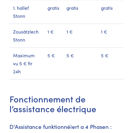
1. hallef
gratis
gratis
gratis
Stonn
Zousätzlech
1 €
1 €
1 €
Stonn
Maximum
5 €
5 €
5 €
vu 5 € fir
24h
Fonctionnement de
l’assistance électrique
D’Assistance funktionnéiert a 4 Phasen :