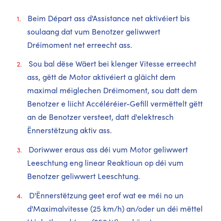
Beim Départ ass d'Assistance net aktivéiert bis
soulaang dat vum Benotzer geliwwert
Dréimoment net erreecht ass.
Sou bal dëse Wäert bei klenger Vitesse erreecht
ass, gëtt de Motor aktivéiert a gläicht dem
maximal méiglechen Dréimoment, sou datt dem
Benotzer e liicht Accéléréier-Gefill vermëttelt gëtt
an de Benotzer versteet, datt d'elektresch
Ënnerstëtzung aktiv ass.
Doriwwer eraus ass déi vum Motor geliwwert
Leeschtung eng linear Reaktioun op déi vum
Benotzer geliwwert Leeschtung.
D'Ënnerstëtzung geet erof wat ee méi no un
d'Maximalvitesse (25 km/h) an/oder un déi mëttel