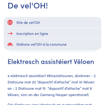
De vel'OH!
Site de vel'OH
Inscription en ligne
Stations vel'OH à la commune
Elektresch assistéiert Vëloen
4 elektresch assistéiert Vëlosstatiounen, dorënner - 2
Statioune mat 20 “dispositif d’attache” mat 10 Vëloen
an - 2 Statioune mat 15 “dispositif d’attache” mat 8
Vëloen, sinn an der Gemeng Hesper operationell.
Dës Statioune sinn identesch an austauschbar mat