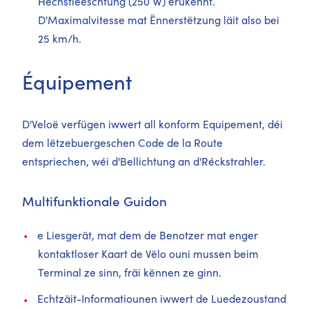
Héchstleeschtung (250 W) erukënnt.
D'Maximalvitesse mat Ënnerstëtzung läit also bei
25 km/h.
Équipement
D'Veloë verfügen iwwert all konform Equipement, déi
dem lëtzebuergeschen Code de la Route
entspriechen, wéi d'Bellichtung an d'Réckstrahler.
Multifunktionale Guidon
e Liesgerät, mat dem de Benotzer mat enger
kontaktloser Kaart de Vëlo ouni mussen beim
Terminal ze sinn, fräi kënnen ze ginn.
Echtzäit-Informatiounen iwwert de Luedezoustand