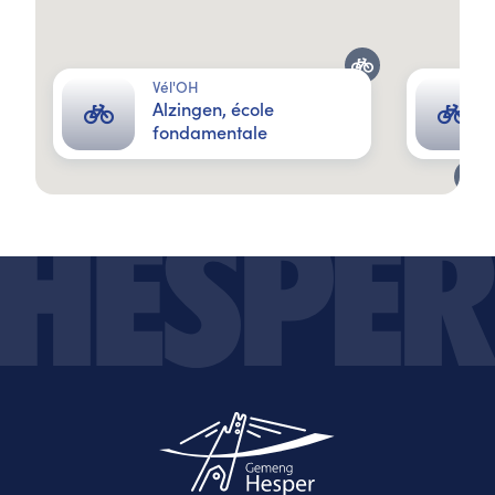
Vél'OH
Alzingen, école
fondamentale