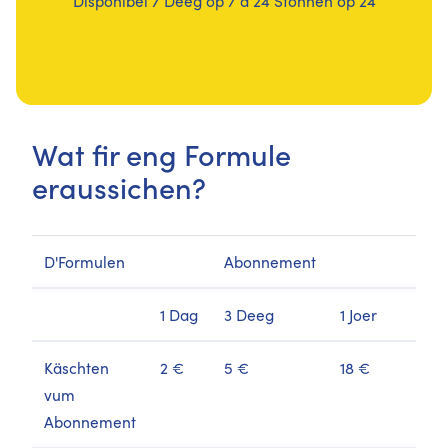
Wat fir eng Formule
eraussichen?
D'Formulen
Abonnement
1 Dag
3 Deeg
1 Joer
Käschten
2 €
5 €
18 €
vum
Abonnement