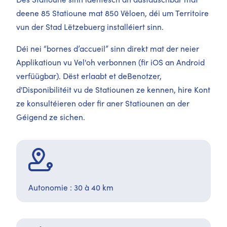
deene 85 Statioune mat 850 Vëloen, déi um Territoire
vun der Stad Lëtzebuerg installéiert sinn.
Déi nei “bornes d’accueil” sinn direkt mat der neier
Applikatioun vu Vel'oh verbonnen (fir iOS an Android
verfüügbar). Dëst erlaabt et deBenotzer,
d'Disponibilitéit vu de Statiounen ze kennen, hire Kont
ze konsultéieren oder fir aner Statiounen an der
Géigend ze sichen.
Autonomie : 30 à 40 km