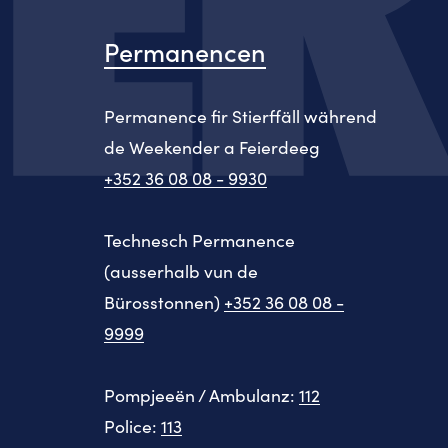
Permanencen
Permanence fir Stierffäll während
de Weekender a Feierdeeg
+352 36 08 08 - 9930
Technesch Permanence
(ausserhalb vun de
Bürosstonnen)
+352 36 08 08 -
9999
Pompjeeën / Ambulanz:
112
Police:
113