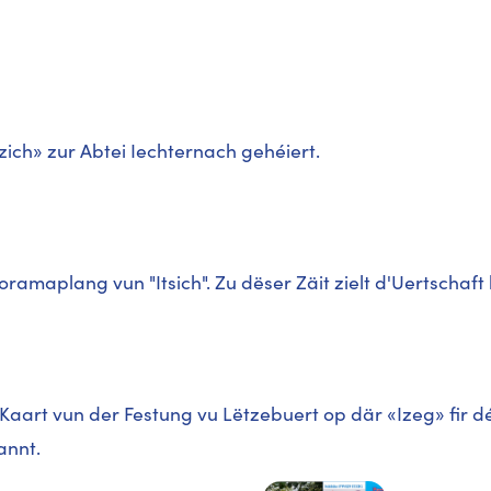
«Ezich» zur Abtei Iechternach gehéiert.
anoramaplang vun "Itsich". Zu dëser Zäit zielt d'Uertscha
g Kaart vun der Festung vu Lëtzebuert op där «Izeg» fir dé
annt.