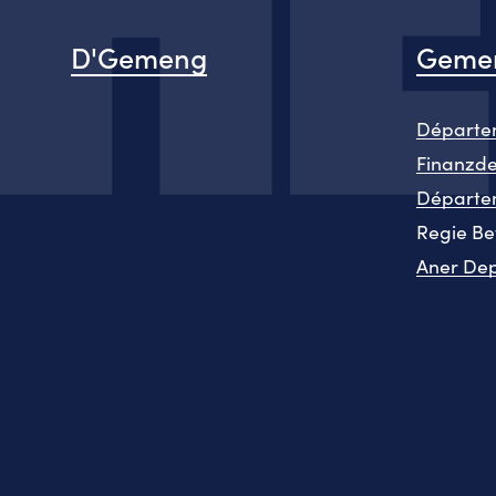
D'Gemeng
Gemen
Départem
Finanzd
Départe
Regie Be
Aner De