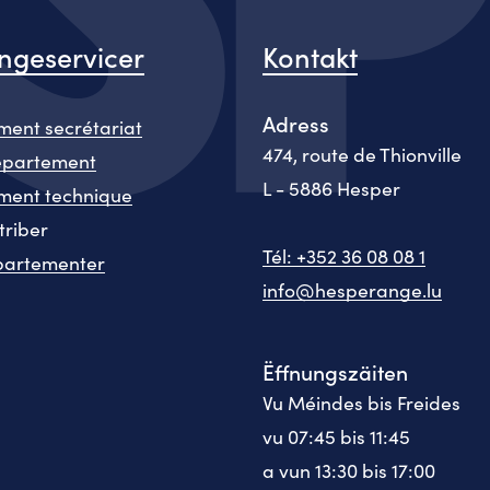
geservicer
Kontakt
Adress
ent secrétariat
474, route de Thionville
epartement
L - 5886 Hesper
ment technique
triber
Tél: +352 36 08 08 1
partementer
info@hesperange.lu
Ëffnungszäiten
Vu Méindes bis Freides
vu 07:45 bis 11:45
a vun 13:30 bis 17:00