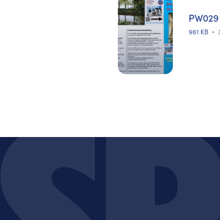
PW029 
961 KB