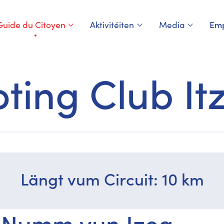
Guide du Citoyen
Aktivitéiten
Media
Emp
Page courante
ing Club Itz
Längt vum Circuit: 10 km
 Numm vun Izeg