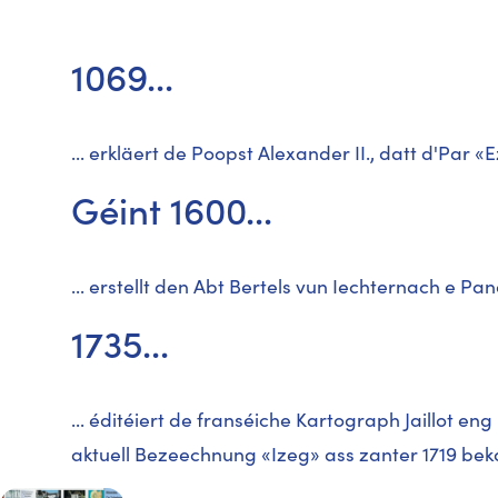
1069...
... erkläert de Poopst Alexander II., datt d'Par 
Géint 1600...
... erstellt den Abt Bertels vun Iechternach e P
1735...
... éditéiert de franséiche Kartograph Jaillot en
aktuell Bezeechnung «Izeg» ass zanter 1719 bek