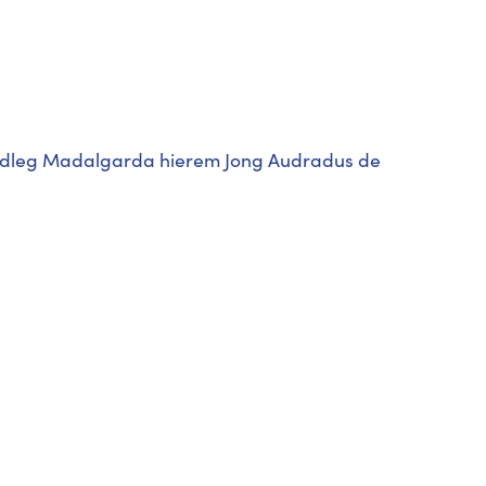
éi Adleg Madalgarda hierem Jong Audradus de