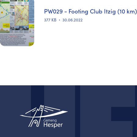
PW029 - Footing Club Itzig (10 km)
377 KB
30.06.2022