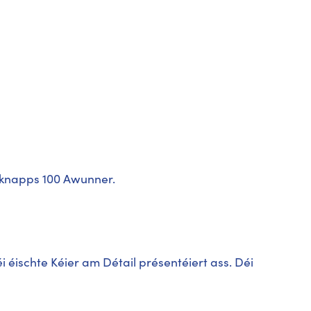
ft knapps 100 Awunner.
i éischte Kéier am Détail présentéiert ass. Déi