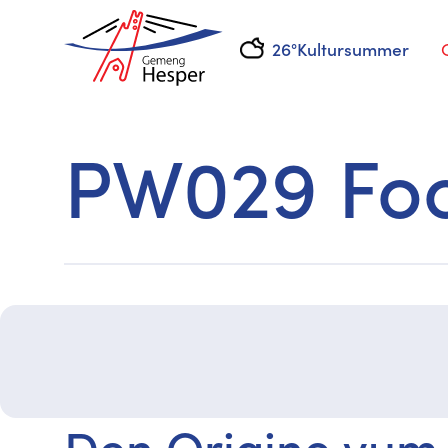
26°
Kultursummer
PW029 Foot
Den Origine vum