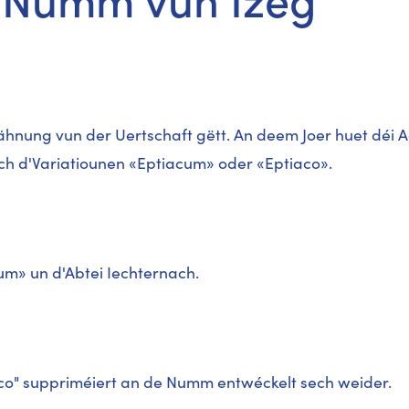
Erwähnung vun der Uertschaft gëtt. An deem Joer huet d
ch d'Variatiounen «Eptiacum» oder «Eptiaco».
cum» un d'Abtei Iechternach.
iaco" suppriméiert an de Numm entwéckelt sech weider.