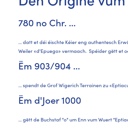
780 no Chr. ...
... datt et déi éischte Kéier eng authentesch 
Weiler «d'Epuego» vermaach. Spéider gëtt et o
Ëm 903/904 ...
... spendt de Grof Wigerich Terrainen zu «Eptia
Ëm d'Joer 1000
... gëtt de Buchstaf "o" um Enn vum Wuert "Ept