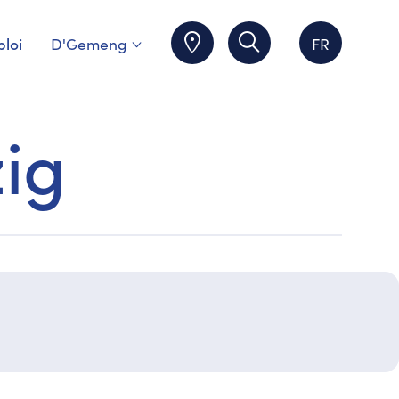
loi
D'Gemeng
FR
ig