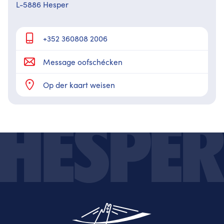
L-5886 Hesper
+352 360808 2006
Message oofschécken
Op der kaart weisen