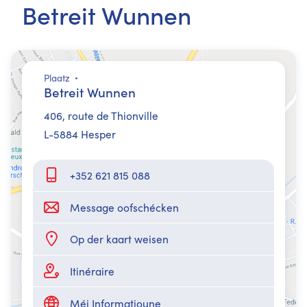
Betreit Wunnen
Plaatz
Betreit Wunnen
406, route de Thionville
L-5884 Hesper
+352 621 815 088
Message oofschécken
Op der kaart weisen
Itinéraire
Méi Informatioune