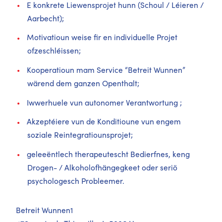
E konkrete Liewensprojet hunn (Schoul / Léieren /
Aarbecht);
Motivatioun weise fir en individuelle Projet
ofzeschléissen;
Kooperatioun mam Service “Betreit Wunnen”
wärend dem ganzen Openthalt;
Iwwerhuele vun autonomer Verantwortung ;
Akzeptéiere vun de Konditioune vun engem
soziale Reintegratiounsprojet;
geleeëntlech therapeutescht Bedierfnes, keng
Drogen- / Alkoholofhängegkeet oder seriö
psychologesch Probleemer.
Betreit Wunnen1