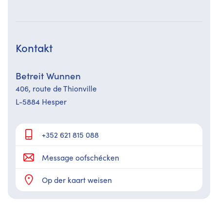
Kontakt
Betreit Wunnen
406, route de Thionville
L-5884 Hesper
+352 621 815 088
Message oofschécken
Op der kaart weisen