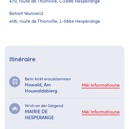
470, route de Thionville, L-5886 Hesperange
Betreit Wunnen2
406, route de Thionville, L-5884 Hesperange
Itinéraire
Beim Arrêt erausklammen
Howald, Am
Méi Informatioune
Houwaldsbierg
Vé'oh an der Géigend
MAIRIE DE
Méi Informatioune
HESPERANGE