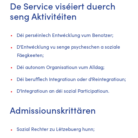
De Service viséiert duerch
seng Aktivitéiten
Déi perséinlech Entwécklung vum Benotzer;
D'Entwécklung vu senge psycheschen a soziale
Fäegkeeten;
Déi autonom Organisatioun vum Alldag;
Déi berufflech Integratioun oder d'Reintegratioun;
D'Integratioun an déi sozial Participatioun.
Admissiounskrittären
Sozial Rechter zu Lëtzebuerg hunn;