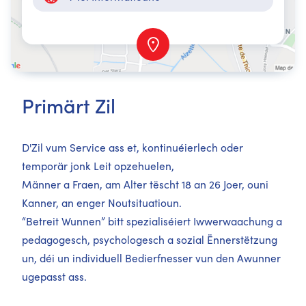
Primärt Zil
D'Zil vum Service ass et, kontinuéierlech oder
temporär jonk Leit opzehuelen,
Männer a Fraen, am Alter tëscht 18 an 26 Joer, ouni
Kanner, an enger Noutsituatioun.
“Betreit Wunnen” bitt spezialiséiert Iwwerwaachung a
pedagogesch, psychologesch a sozial Ënnerstëtzung
un, déi un individuell Bedierfnesser vun den Awunner
ugepasst ass.