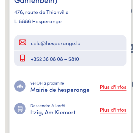
Aire de jeux - Ceinture um
Schlass 1
476, route de Thionville
Aire de jeux
L-5886 Hesperange
Aire de jeux - Ceinture um
Schlass 2
celo@hesperange.lu
Aire de jeux
Aire de jeux - Ceinture um
Schlass 3
+352 36 08 08 – 5810
Aire de jeux
Aire de jeux - Château
d'eau
Vél'OH à proximité
Plus d'infos
Mairie de hesperange
Aire de jeux
Aire de jeux - CIPA
Descendre à l'arrêt
Plus d'infos
Itzig, Am Kiemert
Aire de jeux
Aire de jeux - Cité
Simminger