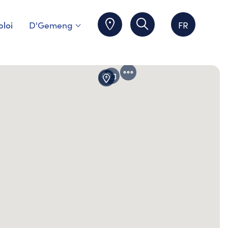
loi
D'Gemeng
FR