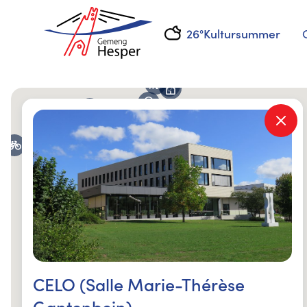
26°
Kultursummer
No waat sicht Dir ?
Administratioun
Administration
communale de
Hesperange
Kids Corners
Aire de jeux - Camping
CELO (Salle Marie-Thérèse
Aire de jeux
Gantenbein)