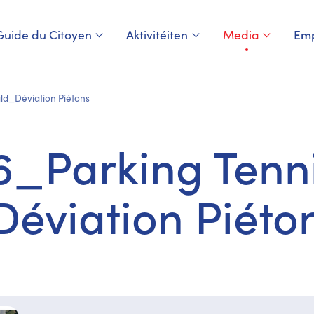
Guide du Citoyen
Aktivitéiten
Media
Emp
Page courante
ld_Déviation Piétons
6_Parking Tenn
éviation Piéto