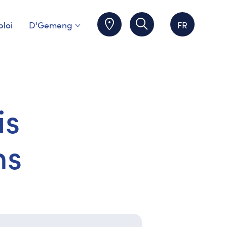
loi
D'Gemeng
FR
is
ns