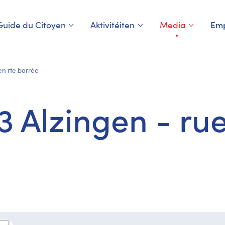
Guide du Citoyen
Aktivitéiten
Media
Emp
Page courante
en rte barrée
3 Alzingen - rue