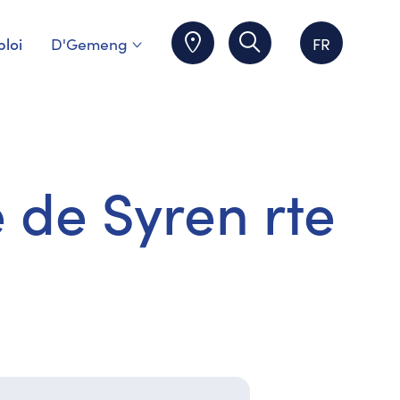
loi
D'Gemeng
FR
 de Syren rte