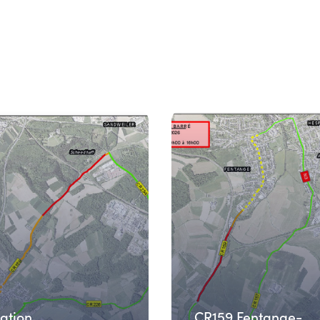
ation
CR159 Fentange-