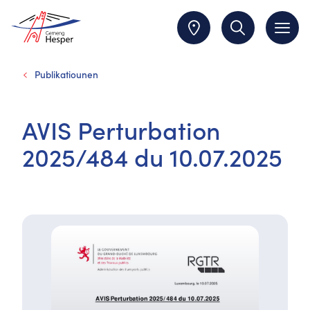
Publikatiounen
AVIS Perturbation
2025/484 du 10.07.2025