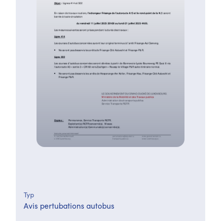
Typ
Avis pertubations autobus