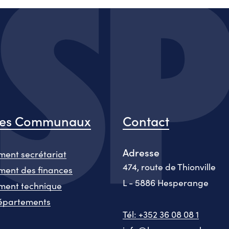
ces Communaux
Contact
Adresse
ent secrétariat
474, route de Thionville
ent des finances
L - 5886 Hesperange
ment technique
épartements
Tél: +352 36 08 08 1