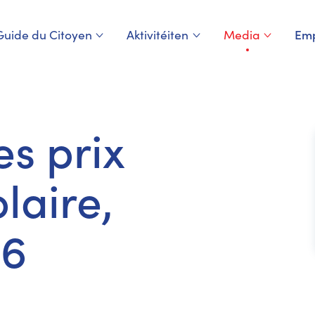
Guide du Citoyen
Aktivitéiten
Media
Emp
Page courante
s prix
laire,
26