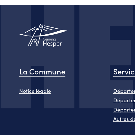
La Commune
Servi
Notice légale
Départem
Départem
Départe
Autres d