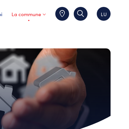
i
La commune
LU
Page courante