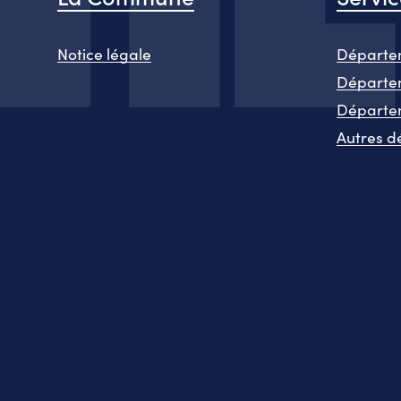
Notice légale
Départem
Départem
Départe
Autres d