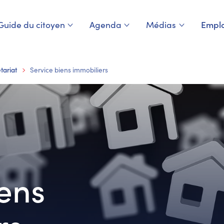
Guide du citoyen
Agenda
Médias
Emplo
tariat
Service biens immobiliers
iens