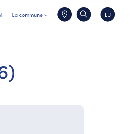
i
La commune
LU
6)