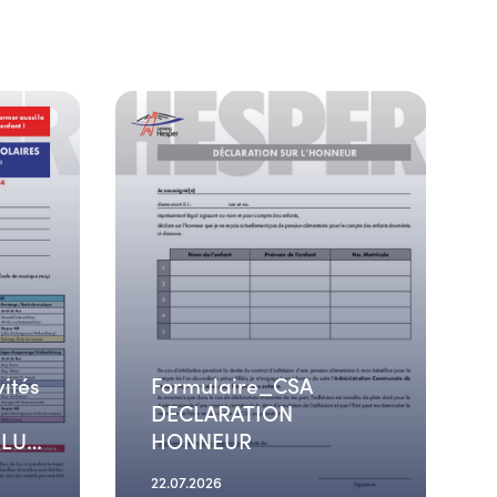
vités
Formulaire_CSA
DECLARATION
_LU-
HONNEUR
22.07.2026