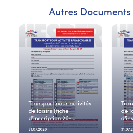
Autres Documents
Transport pour activités
Tran
de loisirs (fiche
de lo
d'inscription 26-
d'in
27_JEUDI)
27_
31.07.2026
31.07.