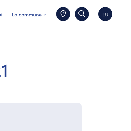
i
La commune
LU
1