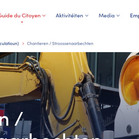
Guide du Citoyen
Aktivitéiten
Media
Emp
Page courante
culatioun)
Chantieren / Stroossenaarbechten
n /