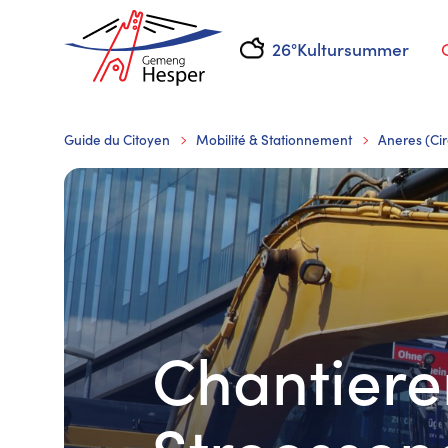
26°
Kultursummer
Guide du Citoyen
Mobilité & Stationnement
Aneres (Cir
Chantiere