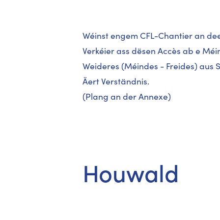
Wéinst engem CFL-Chantier an de
Verkéier ass dësen Accès ab e Méin
Weideres (Méindes - Freides) aus 
Äert Verständnis.
(Plang an der Annexe)
Houwald