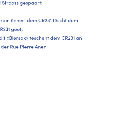
 Strooss gespaart:
rrain ënnert dem CR231 tëscht dem
R231 geet;
-dit «Biersak» tëschent dem CR231 an
der Rue Pierre Anen.