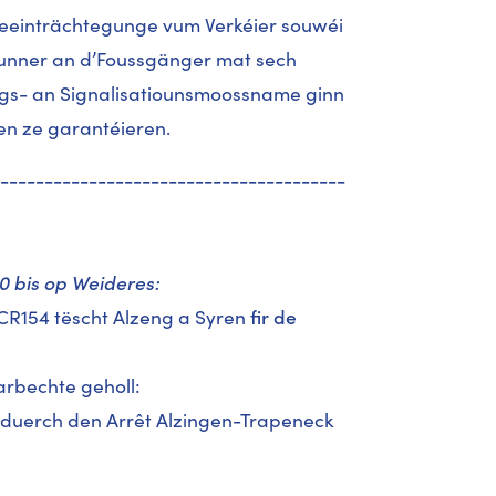
eeinträchtegunge vum Verkéier souwéi
unner an d’Foussgänger mat sech
gs- an Signalisatiounsmoossname ginn
llen ze garantéieren.
---------------------------------------
0 bis op Weideres:
R154 tëscht Alzeng a Syren
fir de
rbechte geholl:
t duerch den Arrêt Alzingen-Trapeneck