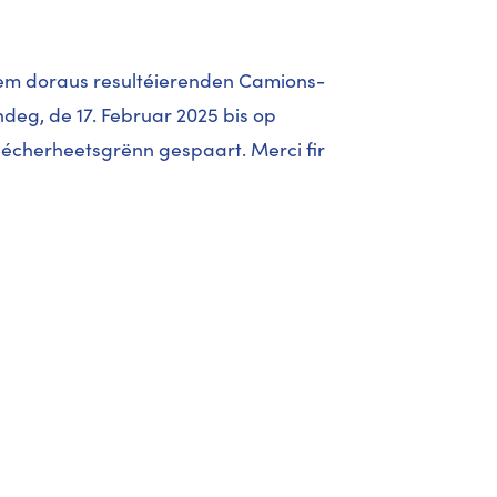
em doraus resultéierenden Camions-
deg, de 17. Februar 2025 bis op
Sécherheetsgrënn gespaart. Merci fir