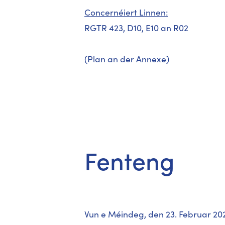
Concernéiert Linnen:
RGTR 423, D10, E10 an R02
(Plan an der Annexe)
Fenteng
Vun e Méindeg, den 23. Februar 202