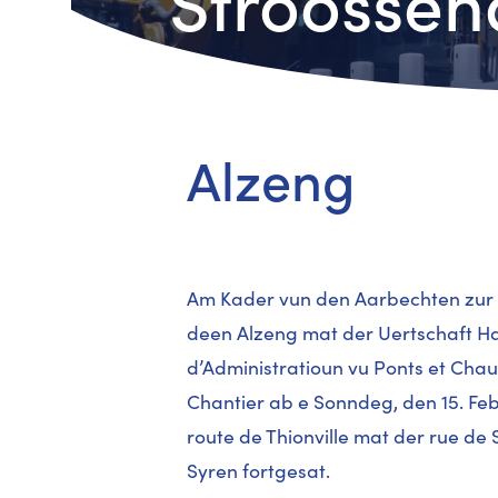
Stroosse
Alzeng
Am Kader vun den Aarbechten zur 
deen Alzeng mat der Uertschaft Has
d’Administratioun vu Ponts et Cha
Chantier ab e Sonndeg, den 15. Fe
route de Thionville mat der rue de
Syren fortgesat.