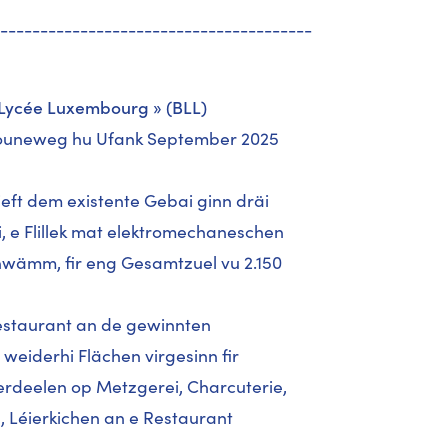
---------------------------------------
 Lycée Luxembourg » (BLL)
 Bouneweg hu Ufank September 2025
eft dem existente Gebai ginn dräi
, e Flillek mat elektromechaneschen
hwämm, fir eng Gesamtzuel vu 2.150
restaurant an de gewinnten
weiderhi Flächen virgesinn fir
erdeelen op Metzgerei, Charcuterie,
n, Léierkichen an e Restaurant