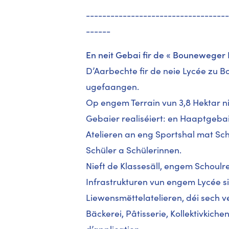
-----------------------------------
------
En neit Gebai fir de « Bouneweger
D’Aarbechte fir de neie Lycée zu
ugefaangen.
Op engem Terrain vun 3,8 Hektar ni
Gebaier realiséiert: en Haaptgebai
Atelieren an eng Sportshal mat Sc
Schüler a Schülerinnen.
Nieft de Klassesäll, engem Schoul
Infrastrukturen vun engem Lycée si 
Liewensmëttelatelieren, déi sech v
Bäckerei, Pâtisserie, Kollektivkiche
d’application.