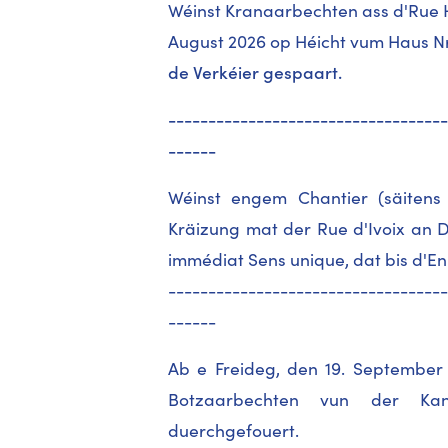
Wéinst Kranaarbechten ass d'Rue H
August 2026 op Héicht vum Haus Nr
de Verkéier gespaart.
-----------------------------------
------
Wéinst engem Chantier (säiten
Kräizung mat der Rue d'Ivoix an Di
immédiat Sens unique, dat bis d'E
-----------------------------------
------
Ab e Freideg, den 19. Septembe
Botzaarbechten vun der Kan
duerchgefouert.