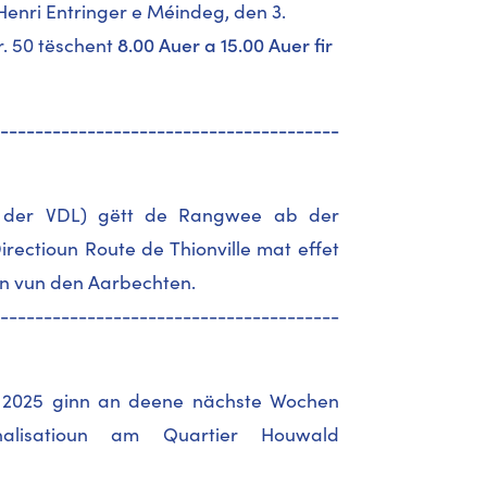
enri Entringer e Méindeg, den 3.
. 50 tëschent
8.00 Auer a 15.00 Auer fir
---------------------------------------
s der VDL) gëtt de Rangwee ab der
rectioun Route de Thionville mat effet
nn vun den Aarbechten.
---------------------------------------
r 2025 ginn an deene nächste Wochen
alisatioun am Quartier Houwald