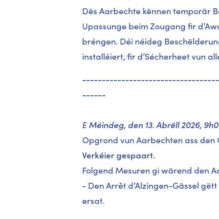
Dës Aarbechte kënnen temporär B
Upassunge beim Zougang fir d’Aw
bréngen. Déi néideg Beschëlderun
installéiert, fir d’Sécherheet vun a
-----------------------------------
------
E
Méindeg, den 13. Abrëll 2026, 9h0
Opgrond vun Aarbechten ass den C
Verkéier gespaart.
Folgend Mesuren gi wärend den Aa
- Den Arrêt d’Alzingen-Gässel gët
ersat.