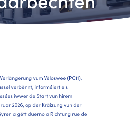
naarbechten
Verlängerung vum Vëloswee (PC11),
sel verbënnt, informéiert eis
ussées iwwer de Start vun hirem
bruar 2026, op der Kräizung vun der
 Syren a gëtt duerno a Richtung rue de