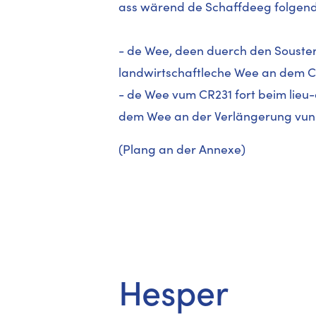
ass wärend de Schaffdeeg folgend
- de Wee, deen duerch den Souste
landwirtschaftleche Wee an dem C
- de Wee vum CR231 fort beim lieu
dem Wee an der Verlängerung vun 
(Plang an der Annexe)
Hesper