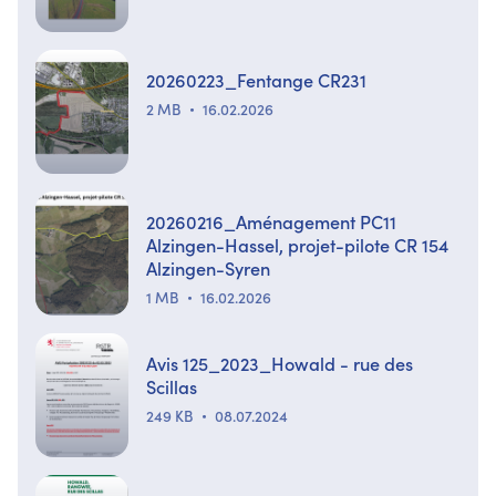
20260223_Fentange CR231
2 MB
16.02.2026
20260216_Aménagement PC11
Alzingen-Hassel, projet-pilote CR 154
Alzingen-Syren
1 MB
16.02.2026
Avis 125_2023_Howald - rue des
Scillas
249 KB
08.07.2024