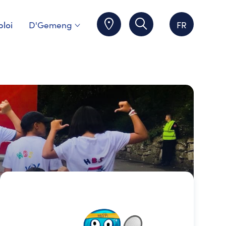
loi
D'Gemeng
FR