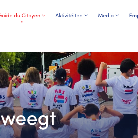
Guide du Citoyen
Aktivitéiten
Media
Emp
Page courante
eweegt