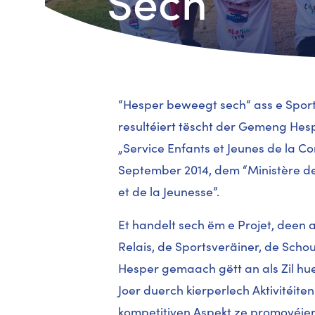
Sech
“Hesper beweegt sech“ ass e Spor
resultéiert tëscht der Gemeng Hes
„Service Enfants et Jeunes de la 
September 2014, dem “Ministère de 
et de la Jeunesse”.
Et handelt sech ëm e Projet, dee
Relais, de Sportsveräiner, de Sch
Hesper gemaach gëtt an als Zil huet
Joer duerch kierperlech Aktivitéit
kompetitiven Aspekt ze promovéier