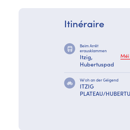
Itinéraire
Beim Arrêt
erausklammen
Méi
Itzig,
Hubertuspad
Vé'oh an der Géigend
ITZIG
PLATEAU/HUBERT