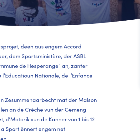
tsprojet, deen aus engem Accord
per, dem Sportsministère, der ASBL
Commune de Hesperange“ an, zanter
l’Educatioun Nationale, de l’Enfance
n an Zesummenaarbecht mat der Maison
oulen an de Crèche vun der Gemeng
, d'Motorik vun de Kanner vun 1 bis 12
en a Sport ënnert engem net
en.