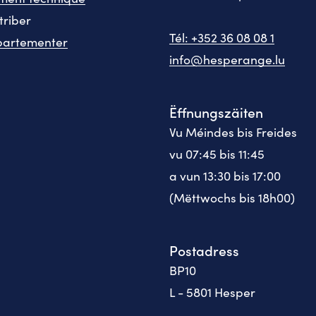
triber
Tél: +352 36 08 08 1
partementer
info@hesperange.lu
Ëffnungszäiten
Vu Méindes bis Freides
vu 07:45 bis 11:45
a vun 13:30 bis 17:00
(Mëttwochs bis 18h00)
Postadress
BP10
L - 5801 Hesper