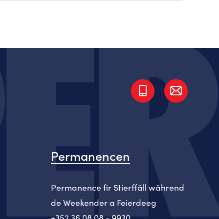
Permanencen
Permanence fir Stierffäll während
de Weekender a Feierdeeg
+352 36 08 08 - 9930