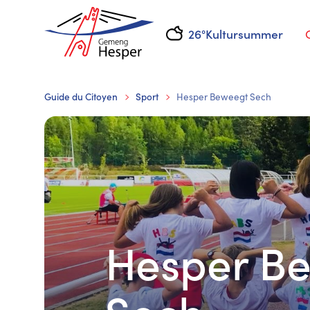
26°
Kultursummer
Guide du Citoyen
Sport
Hesper Beweegt Sech
Hesper B