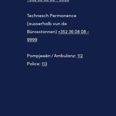
Technesch Permanence
(ausserhalb vun de
Bürosstonnen)
+352 36 08 08 -
9999
Pompjeeën / Ambulanz:
112
Police:
113