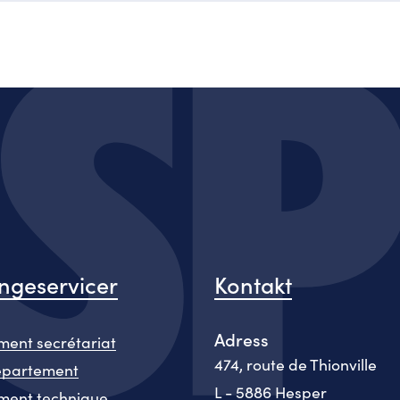
geservicer
Kontakt
Adress
ent secrétariat
474, route de Thionville
epartement
L - 5886 Hesper
ment technique