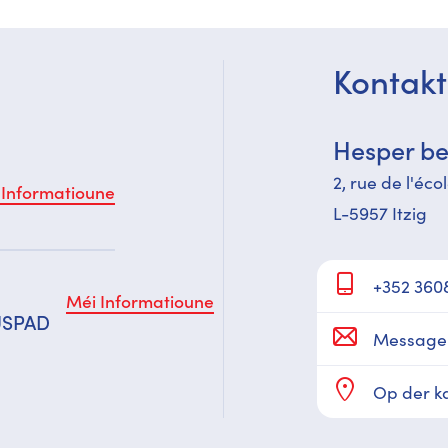
Kontakt
Hesper b
2, rue de l'éco
 Informatioune
L-5957 Itzig
+352 360
Méi Informatioune
USPAD
Message
Op der k