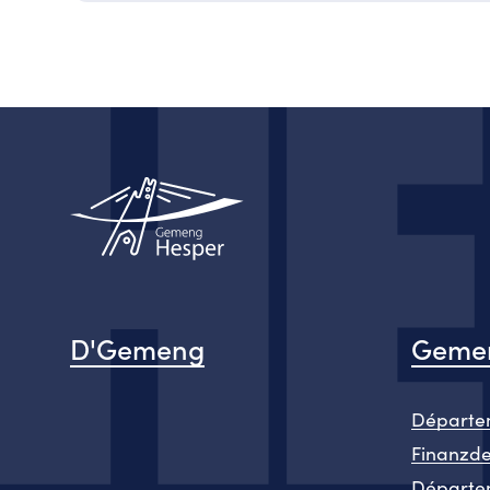
D'Gemeng
Gemen
Départem
Finanzd
Départe