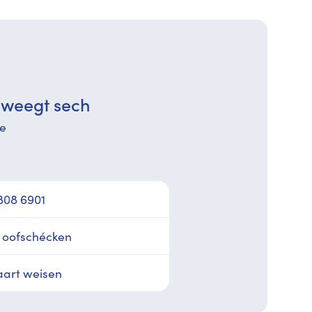
eweegt sech
le
808 6901
 oofschécken
aart weisen