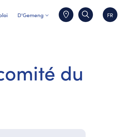
loi
D'Gemeng
FR
comité du