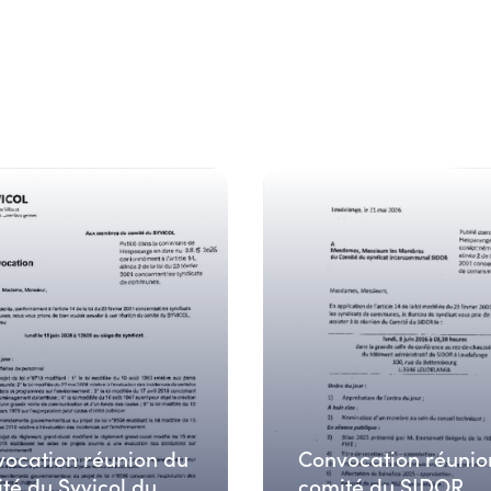
ocation réunion du
Convocation réunio
té du Syvicol du
comité du SIDOR