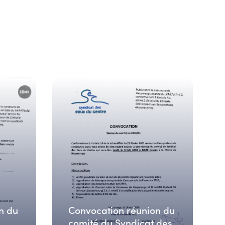
n du
Convocation réunion du
comité du Syndicat des