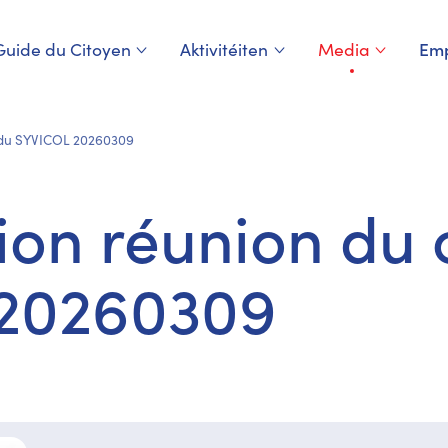
Guide du Citoyen
Aktivitéiten
Media
Emp
Page courante
 du SYVICOL 20260309
on réunion du 
20260309