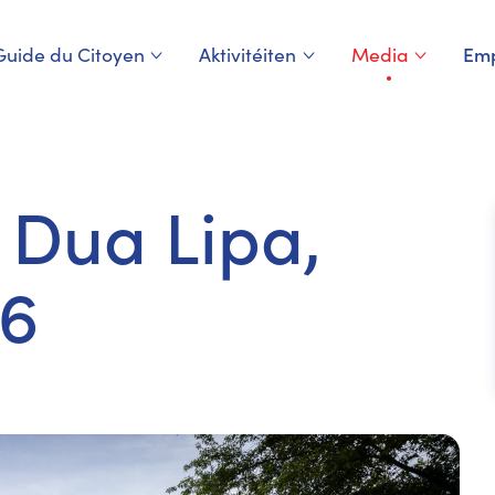
Guide du Citoyen
Aktivitéiten
Media
Emp
Page courante
o Dua Lipa,
26