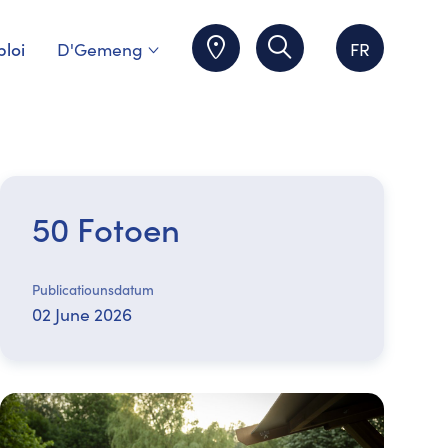
loi
D'Gemeng
FR
50 Fotoen
Publicatiounsdatum
02 June 2026