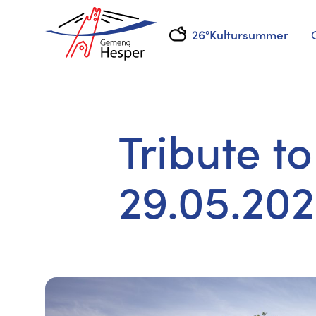
26°
Kultursummer
Tribute t
29.05.20